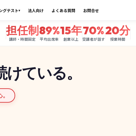
ングテスト
法人向け
よくある質問
お問合せ
▾
担任制
89%
15年
70%
20分
講師・時間固定
平均出席率
創業以上
受講者が話す
授業時間
続けている。
心。