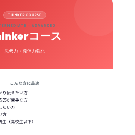
THINKER COURSE
TERMEDIATE – ADVANCED
hinkerコース
思考力・発信力強化
こんな方に最適
かり伝えたい方
応答が苦手な方
したい方
い方
講生（高校生以下）